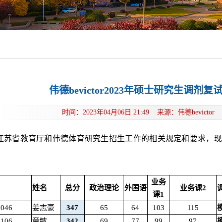
伟德bevictor2023年硕士研究生调剂
时间：2023年04月06日 21:49 来源：伟德bevic
苏省教育厅和伟德体育研究生招生工作的相关规定和要求，现将伟德b
业务
姓名
总分
政治理论
外国语
业务课2
课1
7046
姜志豪
347
65
64
103
115
3106
童敏
342
69
77
99
97