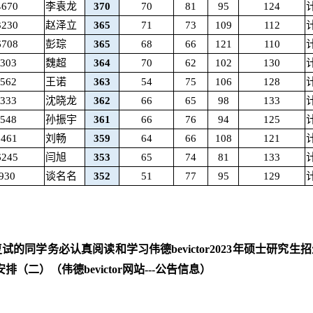
4670
李袁龙
370
70
81
95
124
3230
赵泽立
365
71
73
109
112
6708
彭琮
365
68
66
121
110
9303
魏超
364
70
62
102
130
3562
王诺
363
54
75
106
128
5333
沈晓龙
362
66
65
98
133
3548
孙振宇
361
66
76
94
125
1461
刘畅
359
64
66
108
121
6245
闫旭
353
65
74
81
133
930
谈名名
352
51
77
95
129
的同学务必认真阅读和学习伟德bevictor2023年硕士研究生招生
（二）（伟德bevictor网站---公告信息）