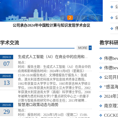
1
2
3
4
5
6
公司承办2024年中国粒计算与知识发现学术会议
学术交流
教学科
生成式人工智能（AI）在商业中的应用和...
2024-11
伟德be
07
地点：
时间：报告主题：生成式人工智能（AI）在商业中的
伟德be
应用和影响报告时间：2024年11月8日（星期五）
15:00-16:00报告地点：文博楼报告厅报告人：张成
2024-05
公司开展
奇，澳大利亚悉尼科技大学信息技术终身正教授。
13
1982年获复旦大学学士学位，1985年获吉林大学硕士
“感温海
学位，1991年获澳大利亚昆士兰大学博士学位，2002
年获澳大利亚迪肯大学（高级）科学博士学位。2008
2024
年被聘为悉尼科技大学5个重点研究中心之一的量子
计算与智能系统研究中心首任主任；2013年被聘...
智慧港口政策动态与趋势
2023-05
南京理
29
地点：
时间：报告时间：2024年5月14日（星期二）15:00-
CGCK