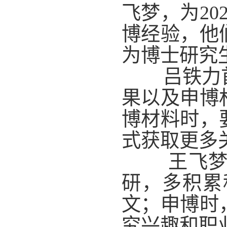
飞梦，为20
博经验
，他
为博士研究
吕铁力
果以及申博
博材料时，
式获取更多
王飞
研，多积累
文；申博时
究兴趣和职