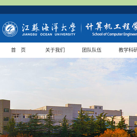
首 页
关于我们
团队队伍
教学科