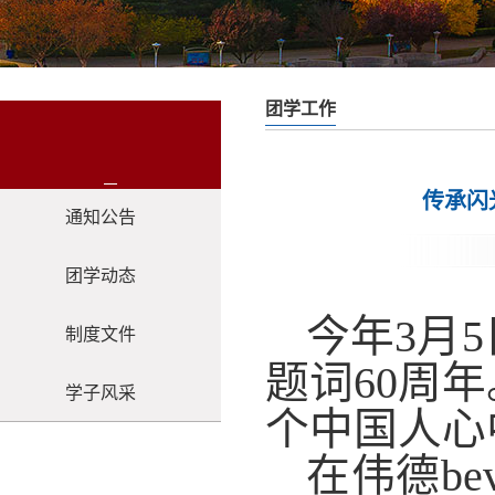
团学工作
传承闪光
通知公告
团学动态
今年
3月
制度文件
题词60周
学子风采
个中国人心
在伟德be