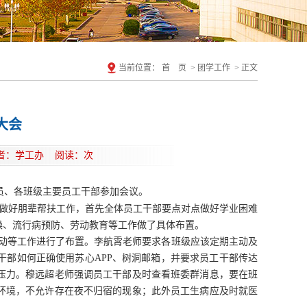
当前位置：
首 页
>
团学工作
>
正文
部大会
r 作者：学工办 阅读：
次
辅导员、各班级主要员工干部参加会议。
做好朋辈帮扶工作，首先全体员工干部要点对点做好学业困难
操、流行病预防、劳动教育等工作做了具体布置。
活动等工作进行了布置。李航霄老师要求各班级应该定期主动及
干部如何正确使用苏心APP、树洞邮箱，并要求员工干部传达
压力。穆远超老师强调员工干部及时查看班委群消息，要在班
环境，不允许存在夜不归宿的现象；此外员工生病应及时就医