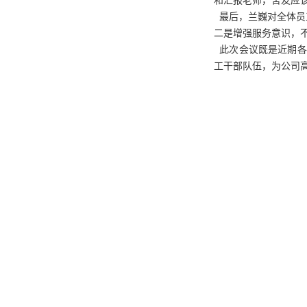
和汇报老师，舍友应
最后，兰巍对全体员
二是增强服务意识，
此次会议既是近期各项
工干部队伍，为公司