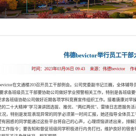
伟德bevictor举行员工干
时间：2023年03月06日 09:43 来源：伟德bevicto
bevictor在文通楼203召开员工干部例会。公司党委副书记兰巍，全体
要求各班级员工干部要协助公司做好学业预警相关工作，特别是各班级要
要求各班级协助公司做好近期各项学科竞赛宣传组织工作。接着唐康对早
党的二十大精神”学习演讲团选拔、推优、“两红两优”、雷锋日志愿服务
状况，特别是发现表现异常的同学必须第一时间汇报，她还指导全体员工
望有困惑的同学能通过这些平台将自己的心声，心理烦恼讲述出来，排解
项工作指令；要告知和督促班级同学积极进行内务打扫，维护良好的宿舍